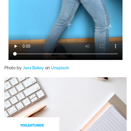
Photo by
Jess Bailey
on
Unsplash
YOGASTUNDE