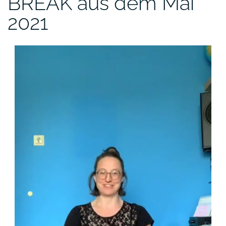
BREAK aus dem Mai
2021