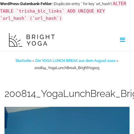
ALTER
WordPress-Datenbank-Fehler:
[Duplicate entry '' for key 'url_hash']
TABLE `trisha_blc_links` ADD UNIQUE KEY
`url_hash` (`url_hash`)
Zum
Inhalt
springen
Startseite
»
Die YOGA LUNCH BREAK aus dem August 2020
»
200814_YogaLunchBreak_BrightYoga15
200814_YogaLunchBreak_Bri