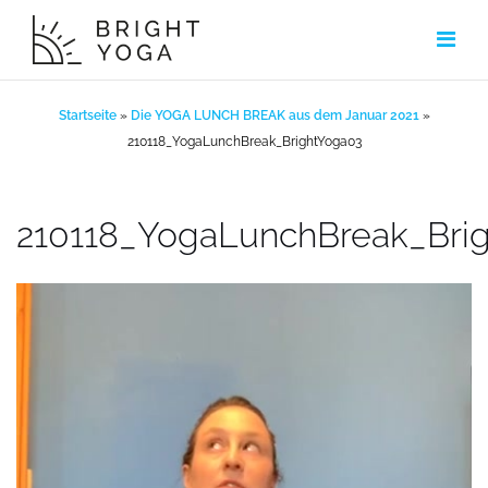
Zum
Inhalt
springen
Startseite
»
Die YOGA LUNCH BREAK aus dem Januar 2021
»
210118_YogaLunchBreak_BrightYoga03
210118_YogaLunchBreak_Bri