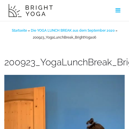
Zum
Inhalt
springen
Startseite
»
Die YOGA LUNCH BREAK aus dem September 2020
»
200923_YogaLunchBreak_BrightYoga06
200923_YogaLunchBreak_Br