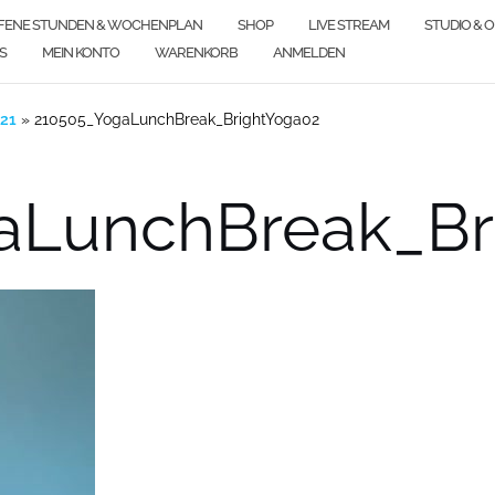
FENE STUNDEN & WOCHENPLAN
SHOP
LIVE STREAM
STUDIO & 
S
MEIN KONTO
WARENKORB
ANMELDEN
21
»
210505_YogaLunchBreak_BrightYoga02
aLunchBreak_Br