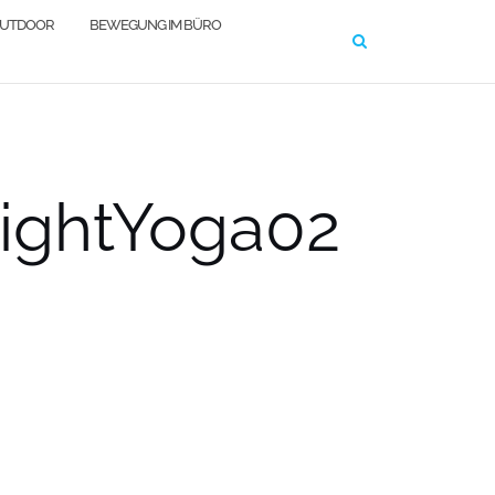
OUTDOOR
BEWEGUNG IM BÜRO
ightYoga02