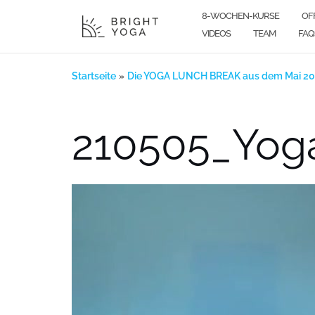
Zum
8-WOCHEN-KURSE
OF
Inhalt
VIDEOS
TEAM
FAQ
springen
Startseite
»
Die YOGA LUNCH BREAK aus dem Mai 20
210505_Yog