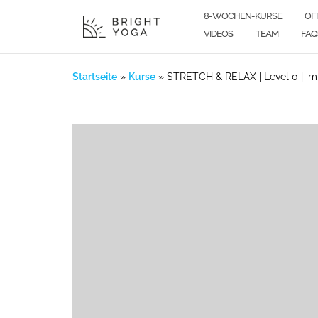
Zum
8-WOCHEN-KURSE
OF
Inhalt
VIDEOS
TEAM
FAQ
springen
Startseite
»
Kurse
»
STRETCH & RELAX | Level 0 | im