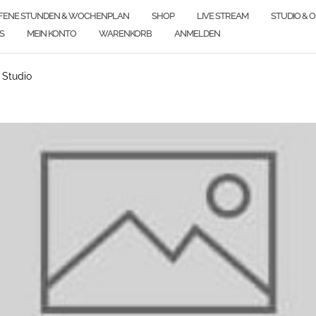
FENE STUNDEN & WOCHENPLAN
SHOP
LIVE STREAM
STUDIO & 
S
MEIN KONTO
WARENKORB
ANMELDEN
 Studio