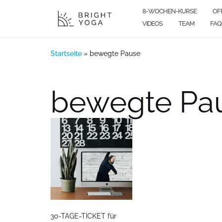
Zum
8-WOCHEN-KURSE
OF
Inhalt
VIDEOS
TEAM
FAQ
springen
Startseite
»
bewegte Pause
bewegte Pa
30-TAGE-TICKET für