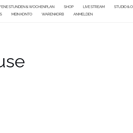
FENE STUNDEN & WOCHENPLAN
SHOP
LIVE STREAM
STUDIO & 
S
MEIN KONTO
WARENKORB
ANMELDEN
use