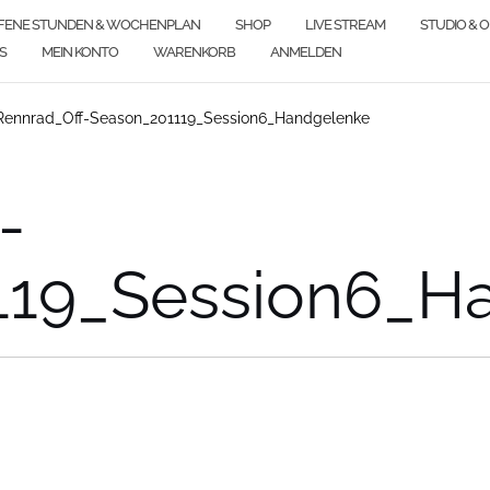
FENE STUNDEN & WOCHENPLAN
SHOP
LIVE STREAM
STUDIO & 
S
MEIN KONTO
WARENKORB
ANMELDEN
Rennrad_Off-Season_201119_Session6_Handgelenke
-
119_Session6_H