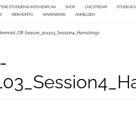
FENE STUNDEN & WOCHENPLAN
SHOP
LIVE STREAM
STUDIO & 
S
MEIN KONTO
WARENKORB
ANMELDEN
Rennrad_Off-Season_201103_Session4_Hamstrings
-
103_Session4_Ha