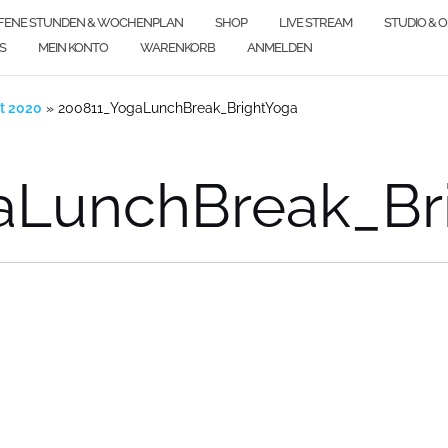
FENE STUNDEN & WOCHENPLAN
SHOP
LIVE STREAM
STUDIO & 
S
MEIN KONTO
WARENKORB
ANMELDEN
t 2020
»
200811_YogaLunchBreak_BrightYoga
aLunchBreak_Br