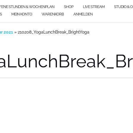
FENE STUNDEN & WOCHENPLAN
SHOP
LIVE STREAM
STUDIO & 
S
MEIN KONTO
WARENKORB
ANMELDEN
r 2021
»
210208_YogaLunchBreak_BrightYoga
aLunchBreak_Br