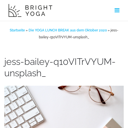
Zum
Inhalt
springen
Startseite
»
Die YOGA LUNCH BREAK aus dem Oktober 2020
»
jess-
bailey-q10VITrVYUM-unsplash_
jess-bailey-q10VITrVYUM-
unsplash_