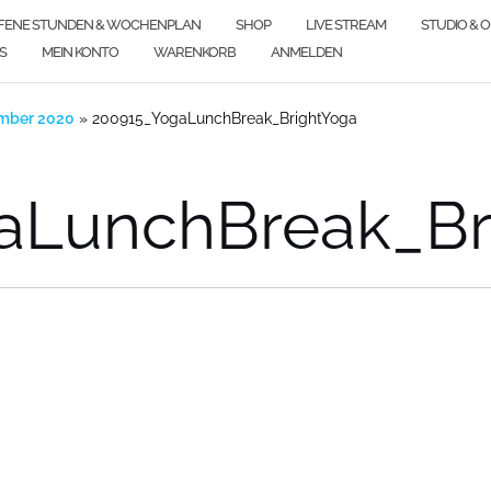
FENE STUNDEN & WOCHENPLAN
SHOP
LIVE STREAM
STUDIO & 
S
MEIN KONTO
WARENKORB
ANMELDEN
mber 2020
»
200915_YogaLunchBreak_BrightYoga
aLunchBreak_Br